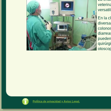
veterin
versati
En la c
diversa
colonos
diarrea
pueden 
quirúrg
otoscop
Política de privacidad y Aviso Legal.